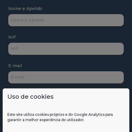
Nome e Apelido
NIF
E-mail
Repetir E-mail
Uso de cookies
Este site utiliza cookies próprios e do Google Analytics para
garantir a melhor experiência do utilizador.
Telefone